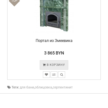
TOP
Портал из Змеевика
3 865 BYN
В КОРЗИНУ
Теги:
для бани
,
облицовка
,
серпентинит