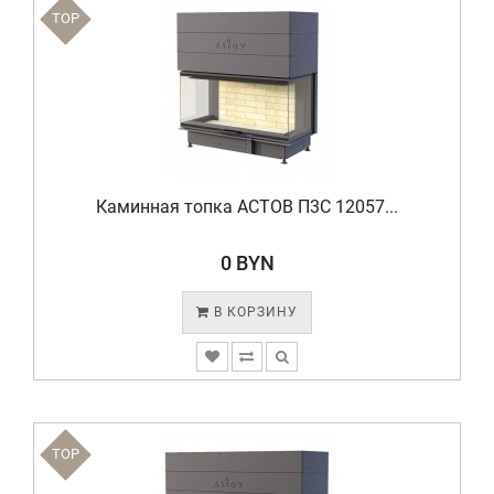
TOP
Каминная топка АСТОВ П3С 12057...
0 BYN
В КОРЗИНУ
TOP