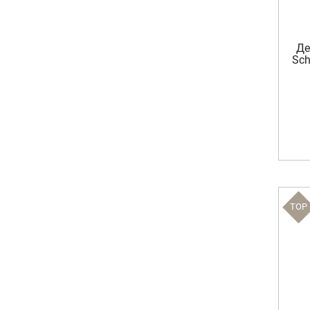
Де
Sch
TOP