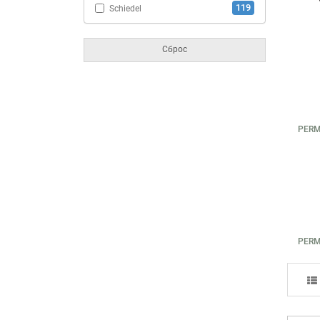
119
Schiedel
Сброс
PERM
PERM