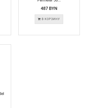
Permeter 50...
487 BYN
В КОРЗИНУ
del