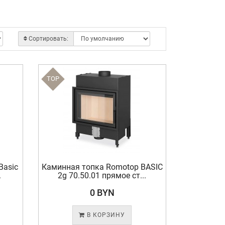
Сортировать:
TOP
Basic
Каминная топка Romotop BASIC
.
2g 70.50.01 прямое ст...
0 BYN
В КОРЗИНУ