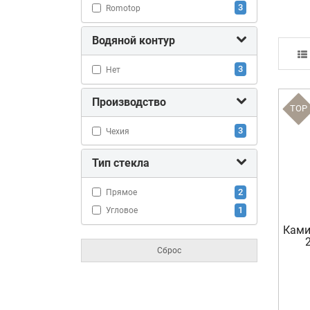
3
Romotop
Водяной контур
3
Нет
Производство
TOP
3
Чехия
Тип стекла
2
Прямое
1
Угловое
Ками
Сброс