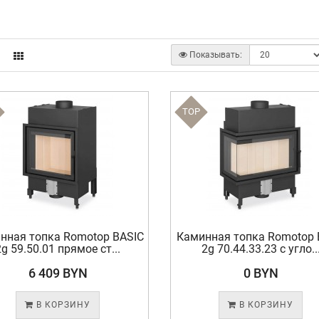
Показывать:
TOP
нная топка Romotop BASIC
Каминная топка Romotop 
2g 59.50.01 прямое ст...
2g 70.44.33.23 с угло..
6 409 BYN
0 BYN
В КОРЗИНУ
В КОРЗИНУ