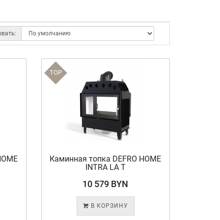
овать:
TOP
HOME
Каминная топка DEFRO HOME
INTRA LA T
10 579 BYN
В КОРЗИНУ