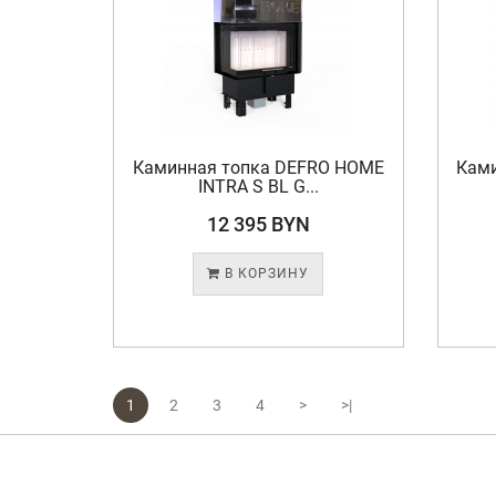
Каминная топка DEFRO HOME
Кам
INTRA S BL G...
12 395 BYN
В КОРЗИНУ
1
2
3
4
>
>|