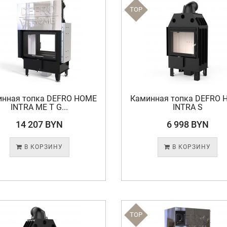
TOP
инная топка DEFRO HOME
Каминная топка DEFRO 
INTRA ME T G...
INTRA S
14 207 BYN
6 998 BYN
В КОРЗИНУ
В КОРЗИНУ
TOP