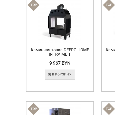
TOP
TOP
Каминная топка DEFRO HOME
Кам
INTRA ME T
9 967 BYN
В КОРЗИНУ
TOP
TOP