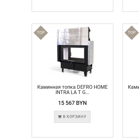
TOP
TOP
Каминная топка DEFRO HOME
Кам
INTRA LA T G...
15 567 BYN
В КОРЗИНУ