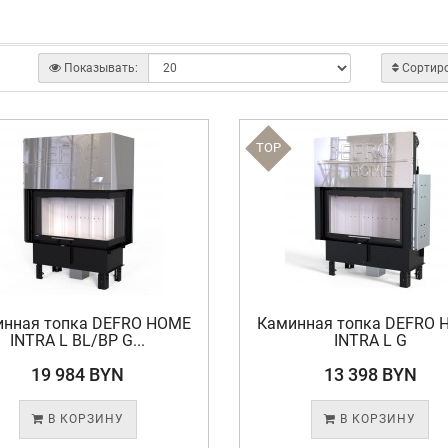
Показывать:
Сортир
TOP
инная топка DEFRO HOME
Каминная топка DEFRO 
INTRA L BL/BP G...
INTRA L G
19 984 BYN
13 398 BYN
В КОРЗИНУ
В КОРЗИНУ