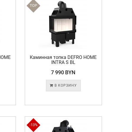
TOP
HOME
Каминная топка DEFRO HOME
INTRA S BL
7 990 BYN
В КОРЗИНУ
-13%