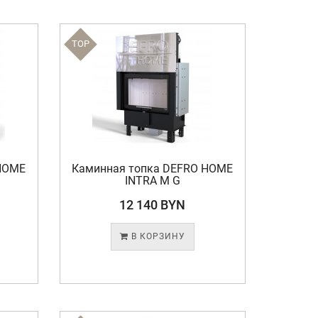
TOP
HOME
Каминная топка DEFRO HOME
INTRA M G
12 140 BYN
В КОРЗИНУ