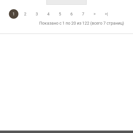
1
2
3
4
5
6
7
>
>|
Показано с 1 по 20 из 122 (всего 7 страниц)