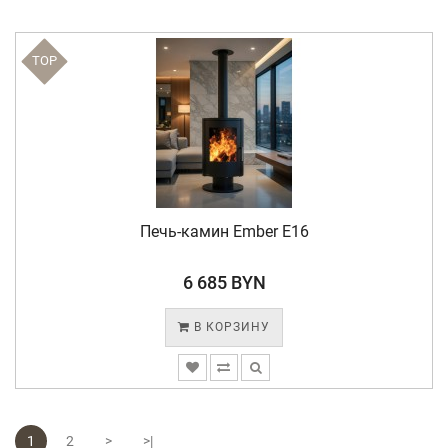
TOP
Печь-камин Ember E16
6 685 BYN
В КОРЗИНУ
1
2
>
>|