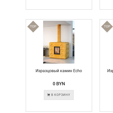
TOP
TOP
Изразцовый камин Echo
Из
0 BYN
В КОРЗИНУ