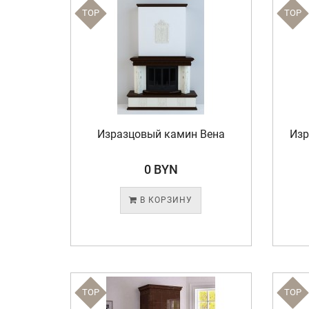
TOP
TOP
Изразцовый камин Вена
Изр
0 BYN
В КОРЗИНУ
TOP
TOP