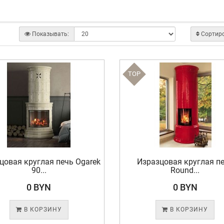
Показывать:
Сортир
TOP
цовая круглая печь Ogarek
Изразцовая круглая п
90...
Round...
0 BYN
0 BYN
В КОРЗИНУ
В КОРЗИНУ