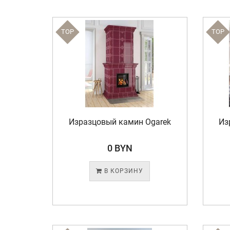
TOP
TOP
Изразцовый камин Ogarek
Из
0 BYN
В КОРЗИНУ