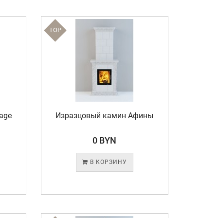
TOP
age
Изразцовый камин Афины
0 BYN
В КОРЗИНУ