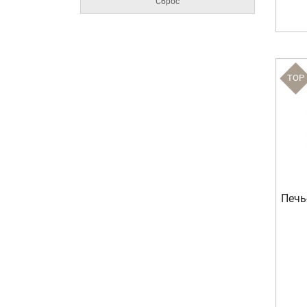
Сброс
TOP
Печь