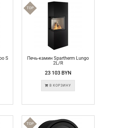
TOP
bo S
Печь-камин Spartherm Lungo
2L/R
23 103 BYN
В КОРЗИНУ
TOP