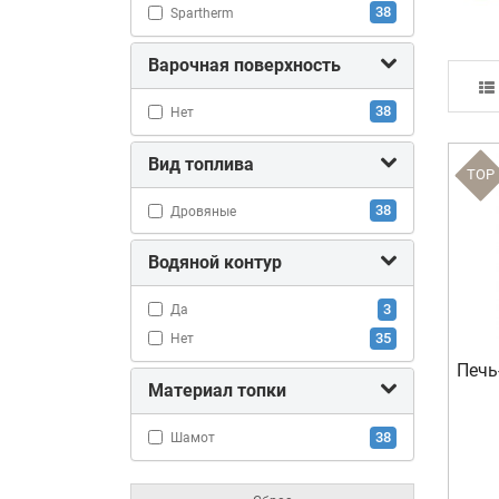
38
Spartherm
Варочная поверхность
38
Нет
Вид топлива
TOP
38
Дровяные
Водяной контур
3
Да
35
Нет
Печь
Материал топки
38
Шамот