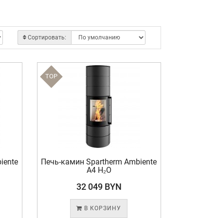
Сортировать:
TOP
iente
Печь-камин Spartherm Ambiente
A4 H₂O
32 049 BYN
В КОРЗИНУ