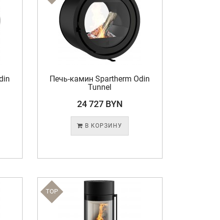
din
Печь-камин Spartherm Odin
Tunnel
24 727 BYN
В КОРЗИНУ
TOP