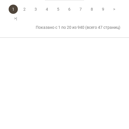
1
2
3
4
5
6
7
8
9
>
>|
Показано с 1 по 20 из 940 (всего 47 страниц)