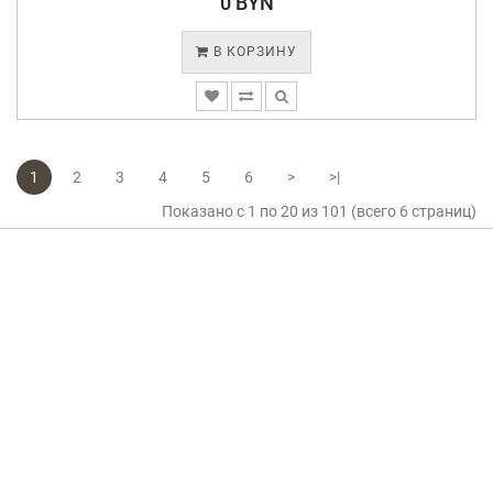
0 BYN
В КОРЗИНУ
1
2
3
4
5
6
>
>|
Показано с 1 по 20 из 101 (всего 6 страниц)