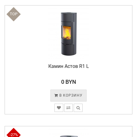
TOP
Камин Астов R1 L
0 BYN
В КОРЗИНУ
-27%