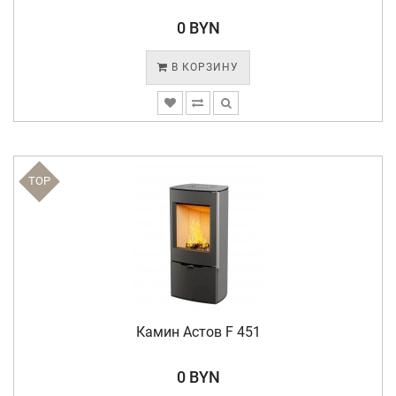
0 BYN
В КОРЗИНУ
TOP
Камин Астов F 451
0 BYN