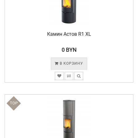
Камин Астов R1 XL
0 BYN
В КОРЗИНУ
TOP