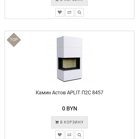
TOP
Камин Астов APLIT П2С 8457
0 BYN
В КОРЗИНУ