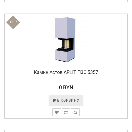
TOP
Камин Астов APLIT П3С 5357
0 BYN
В КОРЗИНУ