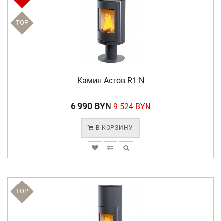
TOP
Камин Астов R1 N
6 990 BYN
9 524 BYN
В КОРЗИНУ
TOP