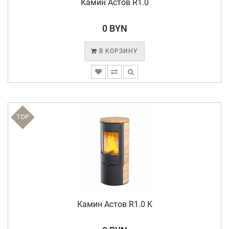
Камин Астов R1.0
0 BYN
В КОРЗИНУ
TOP
Камин Астов R1.0 K