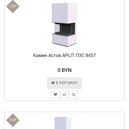
TOP
Камин Астов APLIT П3С 8457
0 BYN
В КОРЗИНУ
TOP