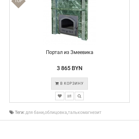
TOP
Портал из Змеевика
3 865 BYN
В КОРЗИНУ
Теги:
для бани
,
облицовка
,
талькомагнезит