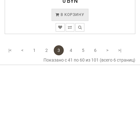
0 BYN
В КОРЗИНУ
|<
<
1
2
3
4
5
6
>
>|
Показано с 41 по 60 из 101 (всего 6 страниц)