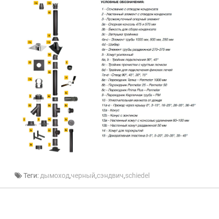
Теги:
дымоход
,
черный
,
сэндвич
,
schiedel