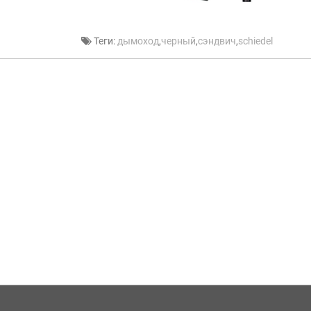
Теги:
дымоход
,
черный
,
сэндвич
,
schiedel