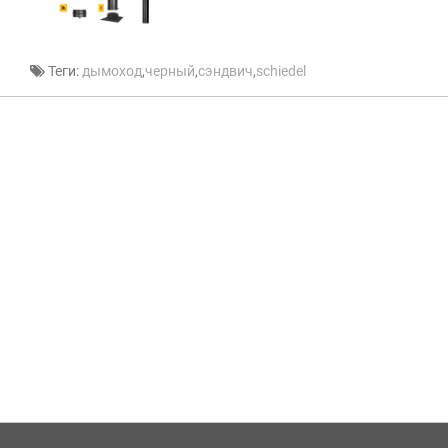
Теги:
дымоход
,
черный
,
сэндвич
,
schiedel