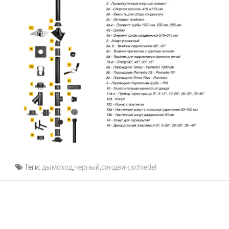
Теги:
дымоход
,
черный
,
сэндвич
,
schiedel