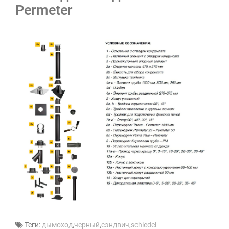
Permeter
Теги:
дымоход
,
черный
,
сэндвич
,
schiedel