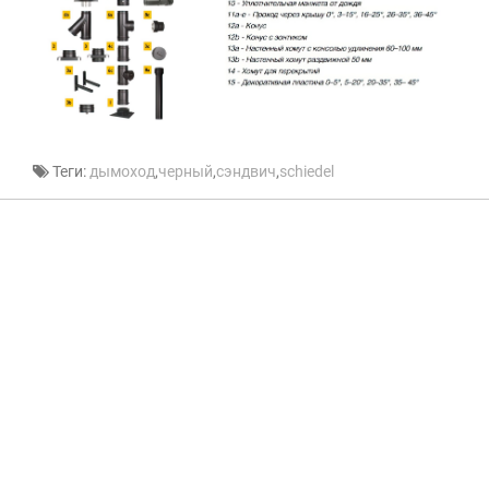
Теги:
дымоход
,
черный
,
сэндвич
,
schiedel