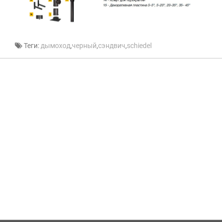
Теги:
дымоход
,
черный
,
сэндвич
,
schiedel