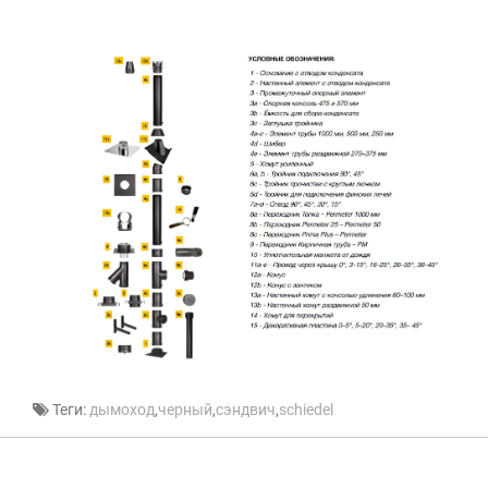
Теги:
дымоход
,
черный
,
сэндвич
,
schiedel