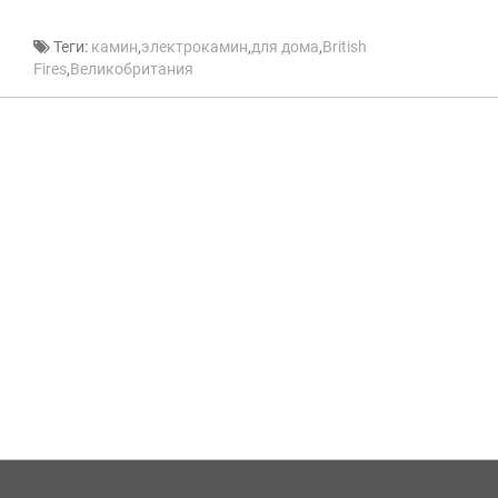
Теги:
камин
,
электрокамин
,
для дома
,
British
Fires
,
Великобритания