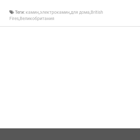
Теги:
камин
,
электрокамин
,
для дома
,
British
Fires
,
Великобритания