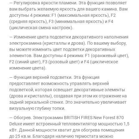
— Регулировка яркости пламени. Эта функция позволяет
вам выбрать желаемую яркость для вашего камина. Вам
доступны 4 режима: F1 (максимальная яркость), F2
(средняя яркость), F3 (минимальная яркость) и F4
(циклическая смена настроек).
— Изменение цвета подсветки декоративного наполнения
электрокамина (кристаллы и дрова). По вашему выбору,
вы можете изменить цвет подсветки декоративных
элементов. Вам доступны 4 режима: F1 (оранжевый цвет),
F2 (синий цвет), F3 (розовый цвет) и F4 (циклическое
изменение цвета).
— Функция верхней подсветки. Эта функция
предоставляет возможность управлять верхней
подсветкой, которая освещает декоративные элементы
(дрова и кристаллы), создавая при этом их отражение на
задней зеркальной стенке. Это значительно увеличивает
визуальную глубину топки.
— Обогрев. Электрокамин BRITISH FIRES New Forest 870
Deluxe имеет встроенный тепловентилятор мощностью 1,5
кВт. Данной мощности хватит для обогрева помещения
до 25 кв.м. Благодаря наличию термостата можно