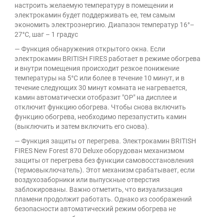
настроить желаемую температуру в помещении и
электрокамин будет поддерживать ее, тем самым
экономить электроэнергию. Диапазон температур 16°–
27°C, шаг – 1 градус
— Функция обнаружения открытого окна. Если
электрокамин BRITISH FIRES работает в режиме обогрева
и внутри помещения происходит резкое понижение
температуры на 5°C или более в течение 10 минут, и в
течение следующих 30 минут комната не нагревается,
камин автоматически отобразит "OP" на дисплее и
отключит функцию обогрева. Чтобы снова включить
функцию обогрева, необходимо перезапустить камин
(выключить и затем включить его снова).
— Функция защиты от перегрева. Электрокамин BRITISH
FIRES New Forest 870 Deluxe оборудован механизмом
защиты от перегрева без функции самовосстановления
(термовыключатель). Этот механизм срабатывает, если
воздухозаборники или выпускные отверстия
заблокированы. Важно отметить, что визуализация
пламени продолжит работать. Однако из соображений
безопасности автоматический режим обогрева не