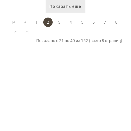
Показать еще
|<
<
1
2
3
4
5
6
7
8
>
>|
Показано с 21 по 40 из 152 (всего 8 страниц)