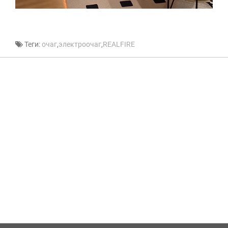
Теги:
очаг
,
электроочаг
,
REALFIRE