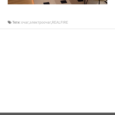
Теги:
очаг
,
электроочаг
,
REALFIRE