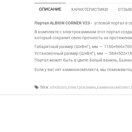
ОПИСАНИЕ
ХАРАКТЕРИСТИКИ
ОТЗЫВЫ
Портал ALBION CORNER V23
– угловой портал в с
В комплекте с электрокамином этот портал созд
который сохранит свою прочность на протяжении
Габаритный размер (Ш×В×Г), мм
—
1106×966×700
Установочный размер (Ш×В×Г), мм
—
584×502×1
Портал может быть в цвете: Белый ваниль, Бьянк
Если у вас нет каминокомплекта, мы поможем по
Теги:
smolcom
,
электрокамин
,
каминокомплект
,