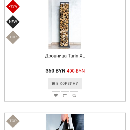
-13%
NEW
TOP
Дровница Turin XL
350 BYN
400 BYN
В КОРЗИНУ
TOP