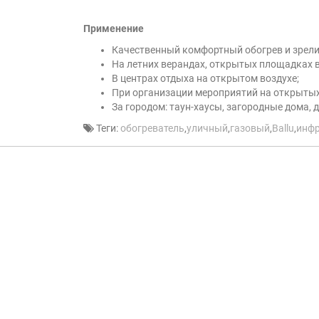
Применение
Качественный комфортный обогрев и зрели
На летних верандах, открытых площадках в 
В центрах отдыха на открытом воздухе;
При организации мероприятий на открытых 
За городом: таун-хаусы, загородные дома, 
Теги:
обогреватель
,
уличный
,
газовый
,
Ballu
,
инф