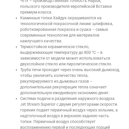
ЧПУ – производственная точность Hajduk,
польского производителя европейской Вставки
премиум-класса.
Каминные топки Хайдук окрашиваются на
технологической покрасочной линии: шлифовка,
роботизированная покраска и сушка – самые
современные технологии для материалов
наилучшего качества.
Термостойкое керамическое стекло,
выдерживающее температуру до 800 °C – в
зависимости от модели может использоваться
двухслойное стекло или пиролитическое стекло.
Труба печи проходит через очень высокий дымоход,
чтобы увеличить количество тепла,
рекуперируемого из дымовых газов –
дополнительная рекуперация тепла означает
дополнительную ежедневную экономию денег.
Система подачи и разделения наружного воздуха
Jet Stream Superior с двумя регуляторами скорости
горения подает первичный воздух через зольник, а
надтопочный воздух в верхнюю заднюю часть
топки. Первичный воздух способствует
воспламенению первой и последующих порций