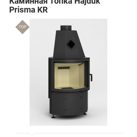
Каминная топка Hajduk
Prisma KR
TOP