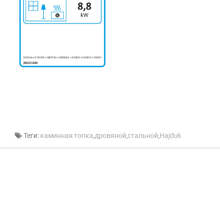
Теги:
каминная топка
,
дровяной
,
стальной
,
Hajduk