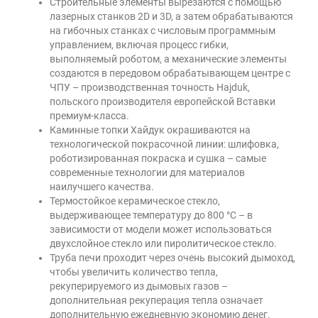
Строительные элементы вырезаются с помощью
лазерных станков 2D и 3D, а затем обрабатываются
на гибочных станках с числовым программным
управлением, включая процесс гибки,
выполняемый роботом, а механические элементы
создаются в передовом обрабатывающем центре с
ЧПУ – производственная точность Hajduk,
польского производителя европейской Вставки
премиум-класса.
Каминные топки Хайдук окрашиваются на
технологической покрасочной линии: шлифовка,
роботизированная покраска и сушка – самые
современные технологии для материалов
наилучшего качества.
Термостойкое керамическое стекло,
выдерживающее температуру до 800 °C – в
зависимости от модели может использоваться
двухслойное стекло или пиролитическое стекло.
Труба печи проходит через очень высокий дымоход,
чтобы увеличить количество тепла,
рекуперируемого из дымовых газов –
дополнительная рекуперация тепла означает
дополнительную ежедневную экономию денег.