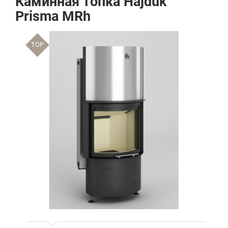
Каминная топка Hajduk
Prisma MRh
TOP