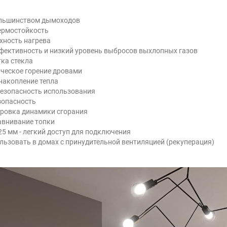
большинством дымоходов
термостойкость
хность нагрева
ффективность и низкий уровень выбросов выхлопных газов
тка стекла
ическое горение дровами
 накопление тепла
безопасность использования
зопасность
ировка динамики сгорания
авнивание топки
5 мм - легкий доступ для подключения
льзовать в домах с принудительной вентиляцией (рекуперация)