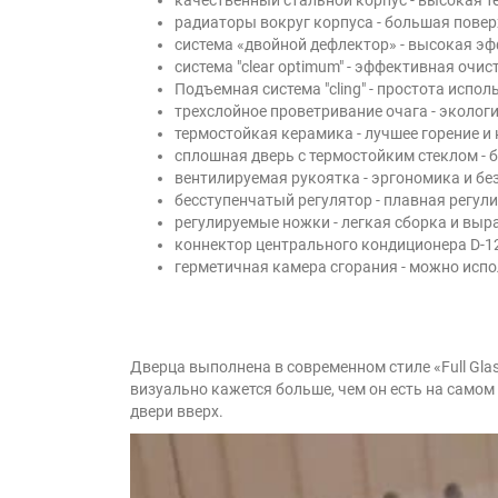
радиаторы вокруг корпуса - большая повер
система «двойной дефлектор» - высокая э
система "clear optimum" - эффективная очис
Подъемная система "cling" - простота испо
трехслойное проветривание очага - эколог
термостойкая керамика - лучшее горение и
сплошная дверь с термостойким стеклом - 
вентилируемая рукоятка - эргономика и бе
бесступенчатый регулятор - плавная регул
регулируемые ножки - легкая сборка и выр
коннектор центрального кондиционера D-12
герметичная камера сгорания - можно испо
Дверца выполнена в современном стиле «Full Gla
визуально кажется больше, чем он есть на самом
двери вверх.