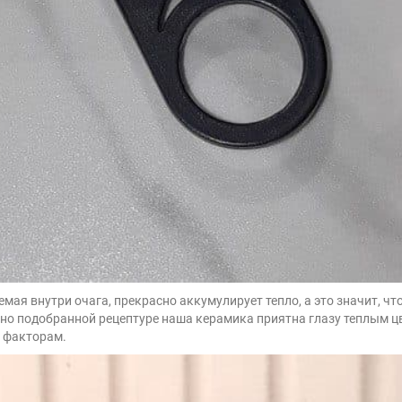
я внутри очага, прекрасно аккумулирует тепло, а это значит, что 
ьно подобранной рецептуре наша керамика приятна глазу теплым цв
 факторам.