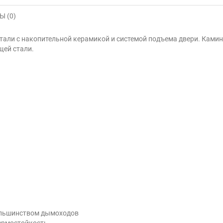
 (0)
тали с накопительной керамикой и системой подъема двери. Камин и
щей стали.
большинством дымоходов
термостойкость