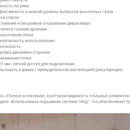
хность нагрева
ффективность и низкий уровень выбросов выхлопных газов
тка стекла
льзования и бесшумное открывание двери вверх
ическое горение дровами
 накопление тепла
безопасность использования
зопасность
ировка динамики сгорания
авнивание топки
5 мм - легкий доступ для подключения
льзовать в домах с принудительной вентиляцией (рекуперация)
ss» (Полное остекление), в котором видимость стальных элементов
 деле. Использована подъемная система "cling", что обеспечивает