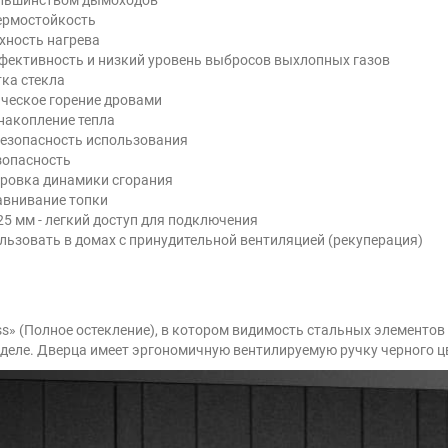
термостойкость
хность нагрева
ффективность и низкий уровень выбросов выхлопных газов
тка стекла
ическое горение дровами
 накопление тепла
безопасность использования
зопасность
ировка динамики сгорания
авнивание топки
5 мм - легкий доступ для подключения
льзовать в домах с принудительной вентиляцией (рекуперация)
ss» (Полное остекление), в котором видимость стальных элементов
 деле. Дверца имеет эргономичную вентилируемую ручку черного ц