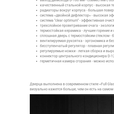
качественный стальной корпус - высокая 
радиаторы вокруг корпуса - большая повер
система «двойной дефлектор» - высокая э
система "clear optimum" - эффективная очис
трехслойное проветривание очага - эколог
термостойкая керамика - лучшее горение и
сплошная дверь с термостойким стеклом - 
вентилируемая рукоятка - эргономика и бе
бесступенчатый регулятор - плавная регул
регулируемые ножки - легкая сборка и выр
коннектор центрального кондиционера D-12
герметичная камера сгорания - можно испо
Дверца выполнена в современном стиле «Full Gla
визуально кажется больше, чем он есть на самом