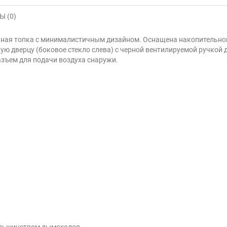
 (0)
инная топка с минималистичным дизайном. Оснащена накопительно
вую дверцу (боковое стекло слева) с черной вентилируемой ручкой
азъем для подачи воздуха снаружи.
большинством дымоходов