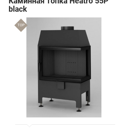
Каминная топка Heatro 55P
black
TOP