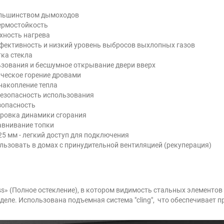
большинством дымоходов
термостойкость
хность нагрева
ффективность и низкий уровень выбросов выхлопных газов
тка стекла
льзования и бесшумное открывание двери вверх
ическое горение дровами
 накопление тепла
безопасность использования
зопасность
ировка динамики сгорания
авнивание топки
5 мм - легкий доступ для подключения
льзовать в домах с принудительной вентиляцией (рекуперация)
ss» (Полное остекление), в котором видимость стальных элементов
 деле. Использована подъемная система "cling", что обеспечивает