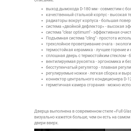
выход дымохода D-180 мм - совместим с 
качественный стальной корпус - высокая 
радиаторы вокруг корпуса - большая повер
система «двойной дефлектор» - высокая э
система "clear optimum" - эффективная очис
Подъемная система "cling" - простота испо
трехслойное проветривание очага - эколог
термостойкая керамика - лучшее горение и
сплошная дверь с термостойким стеклом - 
вентилируемая рукоятка - эргономика и бе
бесступенчатый регулятор - плавная регул
регулируемые ножки - легкая сборка и выр
коннектор центрального кондиционера D-12
герметичная камера сгорания - можно испо
Дверца выполнена в современном стиле «Full Gla
визуально кажется больше, чем он есть на самом
двери вверх.