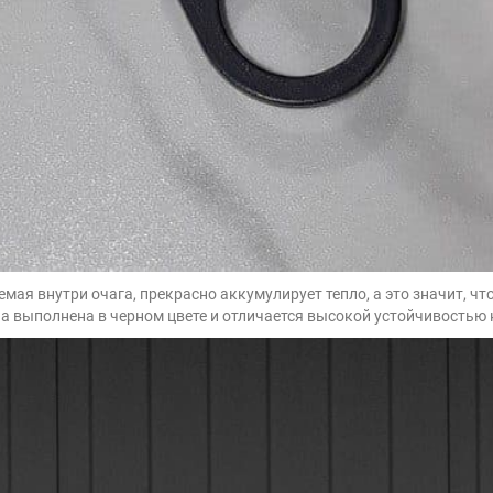
я внутри очага, прекрасно аккумулирует тепло, а это значит, что 
она выполнена в черном цвете и отличается высокой устойчивость