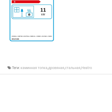
Теги:
каминная топка
,
дровяная
,
стальная
,
Heatro