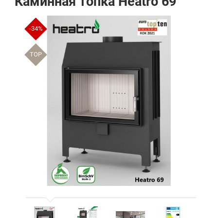
Каминная топка Heatro 69
-34%
TOP