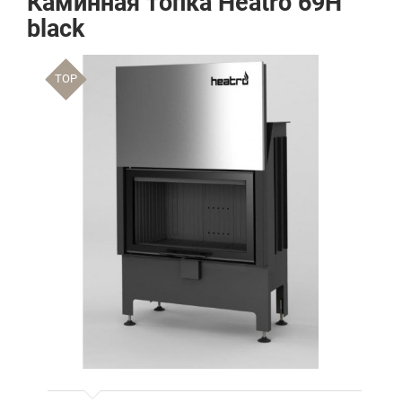
Каминная топка Heatro 69H
black
TOP