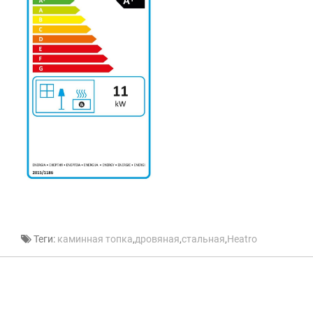
Теги:
каминная топка
,
дровяная
,
стальная
,
Heatro