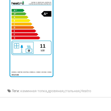
Теги:
каминная топка
,
дровяная
,
стальная
,
Heatro