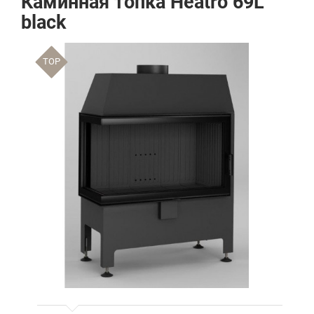
Каминная топка Heatro 69L
black
TOP