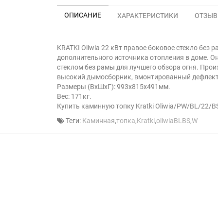
ОПИСАНИЕ
ХАРАКТЕРИСТИКИ
ОТЗЫВЫ
KRATKI Oliwia 22 кВт правое боковое стекло без 
дополнительного источника отопления в доме. О
стеклом без рамы для лучшего обзора огня. Произ
высокий дымосборник, вмонтированный дефлект
Размеры (ВxШxГ): 993x815x491мм.
Вес: 171кг.
Купить каминную топку Kratki Oliwia/PW/BL/22/B
Теги:
Каминная
,
топка
,
Kratki
,
oliwiaBLBS
,
W