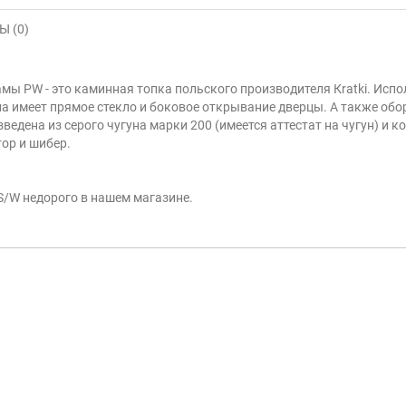
 (0)
рамы PW - это каминная топка польского производителя Кratki. Испо
на имеет прямое стекло и боковое открывание дверцы. А также 
ведена из серого чугуна марки 200 (имеется аттестат на чугун) и к
ор и шибер.
S/W недорого в нашем магазине.