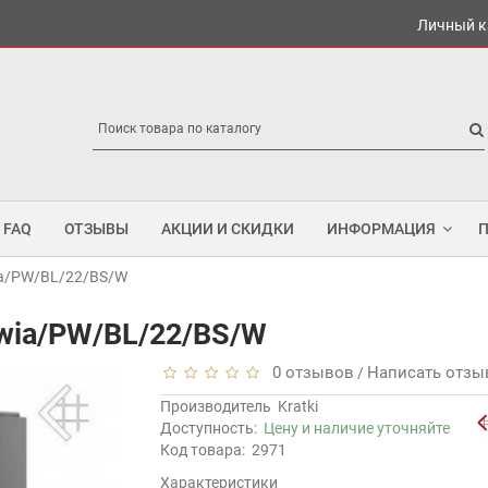
Личный к
FAQ
ОТЗЫВЫ
АКЦИИ И СКИДКИ
ИНФОРМАЦИЯ
wia/PW/BL/22/BS/W
iwia/PW/BL/22/BS/W
0 отзывов
Написать отзы
/
Производитель
Kratki
Доступность:
Цену и наличие уточняйте
Код товара:
2971
Характеристики