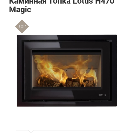
Каминная топка Lotus H470
Magic
TOP