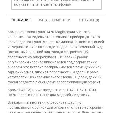
по указанным на сайте телефонам
ОПИСАНИЕ
ХАРАКТЕРИСТИКИ
ОТЗЫВЫ (0)
Каминная топка Lotus H470 Magic серии Steel это
качественная модель отопительного прибора датского
производства Lotus. Данная каминная вставка с секцией
из черного стекла на фасаде создает эксклюзивный вид.
Элегантный внешний вид фасада с отражающей
поверхностью завораживает. Неброский рычаг
регулировки красиво вписывается под дверью таким
образом, что вставка воспринимается в помещении как
гармоническая, плоская поверхность. И дверь, и рама
изготовлены из керамического стекла. В целом, данный
фасад создает в любом доме завораживающий эффект.
Кроме H470W, также предлагаются H470, H570, H700,
H570 Tunnel и Н370 Petite для моделей «Мэджик».
Все каминные вставки «Лотос» стандарт, но
поставляются с ручкой для открытия с правой стороны и
навесами, закрепленными с левой стороны. Вместе с тем,