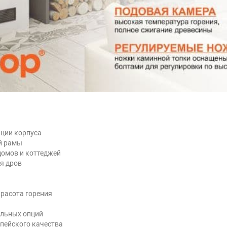
кции корпуса
й рамы
домов и коттеджей
я дров
я
расота горения
ельных опций
опейского качества