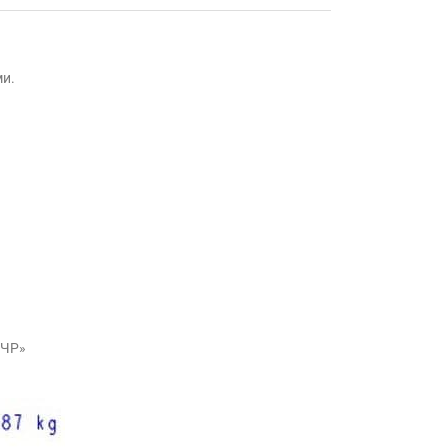
ми.
 ЧР»