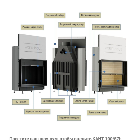
Посетите наш шоу-рум, чтобы оценить KANT 100/57h