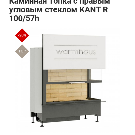
Каминная топка с правым
угловым стеклом KANT R
100/57h
-20%
TOP