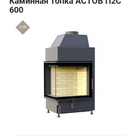
Каминная топка АСТОВ П2С
600
TOP