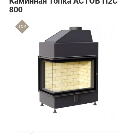
Каминная топка АСТОВ П2С
800
TOP