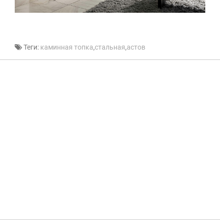
Теги:
каминная топка
,
стальная
,
астов