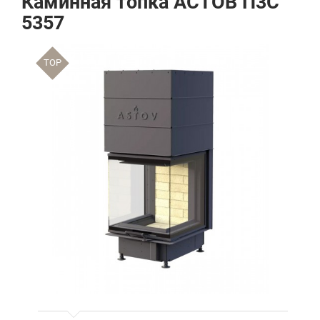
Каминная топка АСТОВ П3С
5357
TOP