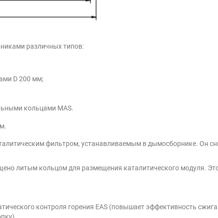
никами различных типов:
ми D 200 мм;
льными кольцами MAS.
м.
аталитическим фильтром, устанавливаемым в дымосборнике. Он сн
ащено литым кольцом для размещения каталитического модуля. Эт
атического контроля горения
EAS
(повышает эффективность сжиган
пку).