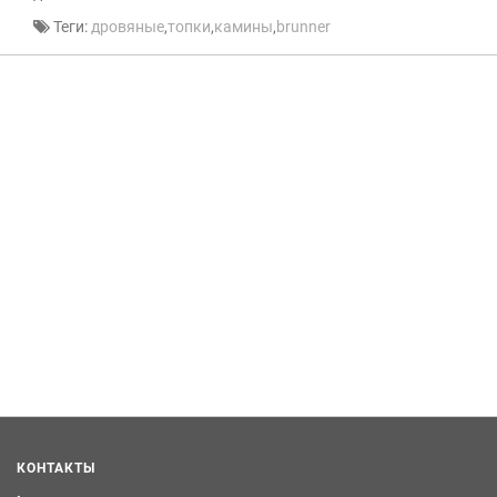
Теги:
дровяные
,
топки
,
камины
,
brunner
КОНТАКТЫ