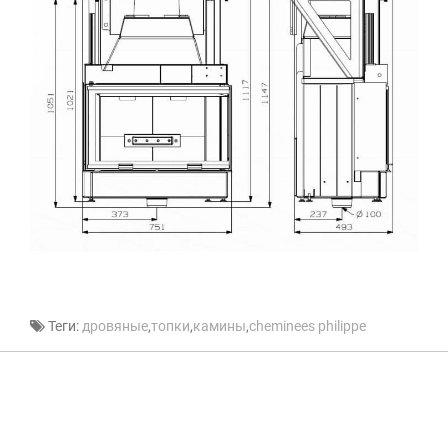
Теги:
дровяные
,
топки
,
камины
,
cheminees philippe