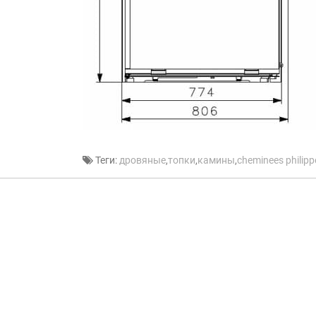
Теги:
дровяные
,
топки
,
камины
,
cheminees philipp